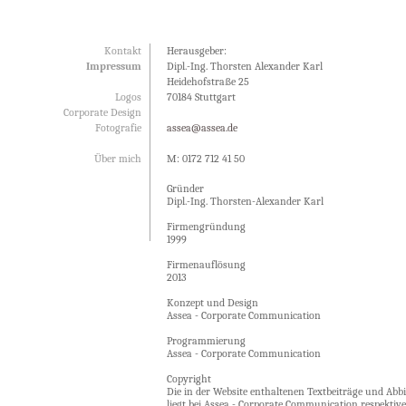
Kontakt
Herausgeber:
Impressum
Dipl.-Ing. Thorsten Alexander Karl
Heidehofstraße 25
Logos
70184 Stuttgart
Corporate Design
Fotografie
assea@assea.de
Über mich
M: 0172 712 41 50
Gründer
Dipl.-Ing. Thorsten-Alexander Karl
Firmengründung
1999
Firmenauflösung
2013
Konzept und Design
Assea - Corporate Communication
Programmierung
Assea - Corporate Communication
Copyright
Die in der Website enthaltenen Textbeiträge und Abb
liegt bei
Assea - Corporate Communication
respektive